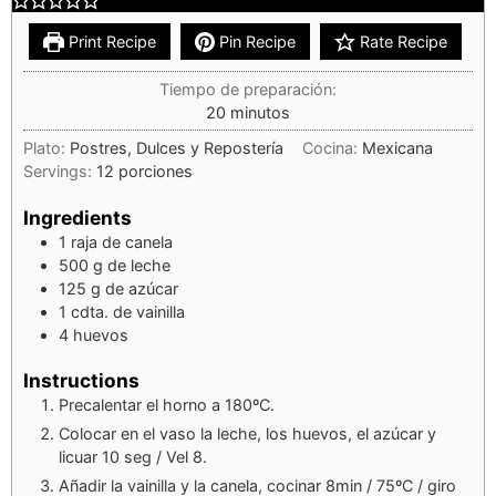
Print Recipe
Pin Recipe
Rate Recipe
Tiempo de preparación:
20
minutos
Plato:
Postres, Dulces y Repostería
Cocina:
Mexicana
Servings:
12
porciones
Ingredients
1
raja de canela
500
g
de leche
125
g
de azúcar
1
cdta.
de vainilla
4
huevos
Instructions
Precalentar el horno a 180ºC.
Colocar en el vaso la leche, los huevos, el azúcar y
licuar 10 seg / Vel 8.
Añadir la vainilla y la canela, cocinar 8min / 75ºC / giro