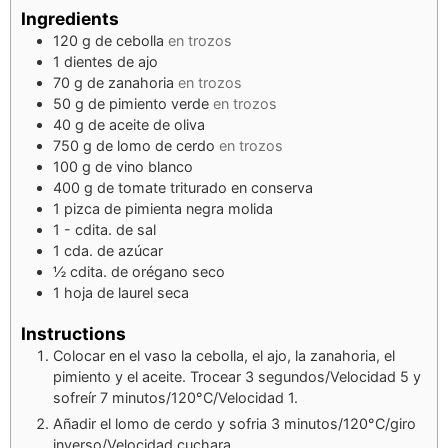
Ingredients
120
g
de cebolla
en trozos
1
dientes de ajo
70
g
de zanahoria
en trozos
50
g
de pimiento verde
en trozos
40
g
de aceite de oliva
750
g
de lomo de cerdo
en trozos
100
g
de vino blanco
400
g
de tomate triturado en conserva
1
pizca
de pimienta negra molida
1 -
cdita.
de sal
1
cda.
de azúcar
½
cdita.
de orégano seco
1
hoja de laurel seca
Instructions
Colocar en el vaso la cebolla, el ajo, la zanahoria, el
pimiento y el aceite. Trocear 3 segundos/Velocidad 5 y
sofreír 7 minutos/120°C/Velocidad 1.
Añadir el lomo de cerdo y sofria 3 minutos/120°C/giro
inverso/Velocidad cuchara.