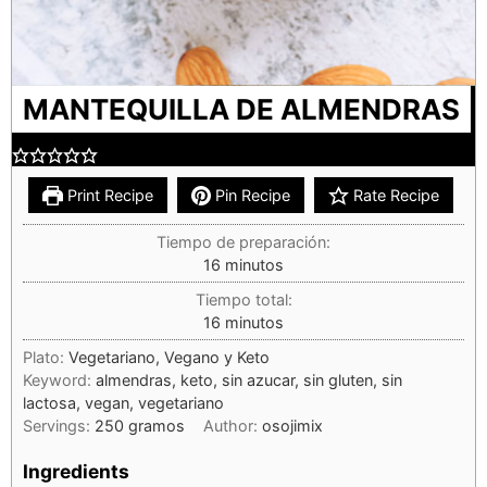
MANTEQUILLA DE ALMENDRAS
Print Recipe
Pin Recipe
Rate Recipe
Tiempo de preparación:
16
minutos
Tiempo total:
16
minutos
Plato:
Vegetariano, Vegano y Keto
Keyword:
almendras, keto, sin azucar, sin gluten, sin
lactosa, vegan, vegetariano
Servings:
250
gramos
Author:
osojimix
Ingredients