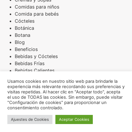
Comidas para niños
Comida para bebés
Cócteles
Botánica
Botana
Blog
Beneficios
Bebidas y Cócteles
Bebidas Frías
Bebidas Calientes
Básicos
Usamos cookies en nuestro sitio web para brindarle la
Arroces
experiencia más relevante recordando sus preferencias y
Amaranto
visitas repetidas. Al hacer clic en "Aceptar todo", acepta
el uso de TODAS las cookies. Sin embargo, puede visitar
Aderezos
"Configuración de cookies" para proporcionar un
Acompañamientos
consentimiento controlado.
INSTAGRAM
FACEBOOK
Ajuestes de Cookies
Aceptar Cookies
Osoji Robotics ® 2026
YOUTUBE