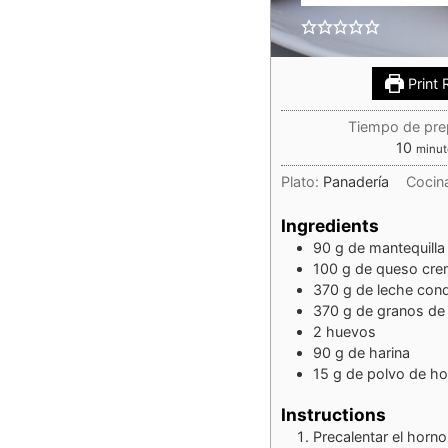
Print 
Tiempo de pre
10
minut
Plato:
Panadería
Cocin
Ingredients
90
g
de mantequilla 
100
g
de queso cr
370
g
de leche con
370
g
de granos de 
2
huevos
90
g
de harina
15
g
de polvo de ho
Instructions
Precalentar el horn