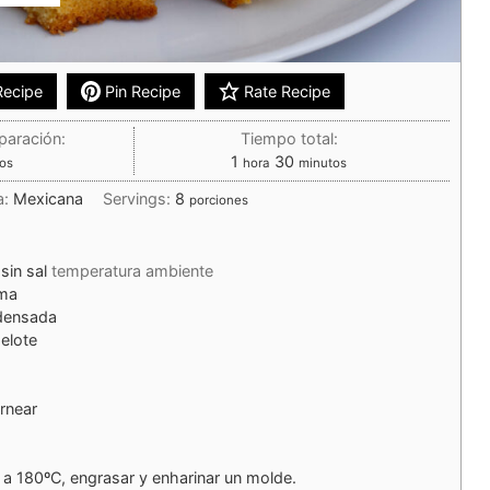
Recipe
Pin Recipe
Rate Recipe
paración:
Tiempo total:
1
30
os
hora
minutos
a:
Mexicana
Servings:
8
porciones
sin sal
temperatura ambiente
ema
densada
elote
rnear
o a 180ºC, engrasar y enharinar un molde.