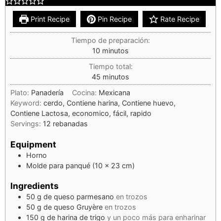
Print Recipe
Pin Recipe
Rate Recipe
Tiempo de preparación:
10
minutos
Tiempo total:
45
minutos
Plato:
Panadería
Cocina:
Mexicana
Keyword:
cerdo, Contiene harina, Contiene huevo,
Contiene Lactosa, economico, fácil, rapido
Servings:
12
rebanadas
Equipment
Horno
Molde para panqué (10 x 23 cm)
Ingredients
50
g
de queso parmesano
en trozos
50
g
de queso Gruyère
en trozos
150
g
de harina de trigo
y un poco más para enharinar