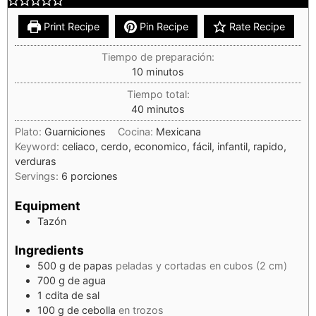
Print Recipe
Pin Recipe
Rate Recipe
Tiempo de preparación:
10
minutos
Tiempo total:
40
minutos
Plato:
Guarniciones
Cocina:
Mexicana
Keyword:
celiaco, cerdo, economico, fácil, infantil, rapido,
verduras
Servings:
6
porciones
Equipment
Tazón
Ingredients
500
g
de papas
peladas y cortadas en cubos (2 cm)
700
g
de agua
1
cdita
de sal
100
g
de cebolla
en trozos