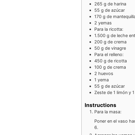
265
g
de harina
55
g
de azúcar
170
g
de mantequill
2
yemas
Para la ricotta:
1.500
g
de leche en
200
g
de crema
50
g
de vinagre
Para el relleno:
450
g
de ricotta
100
g
de crema
2
huevos
1
yema
55
g
de azúcar
Zeste de 1 limón y 1
Instructions
Para la masa:
Poner en el vaso ha
6.