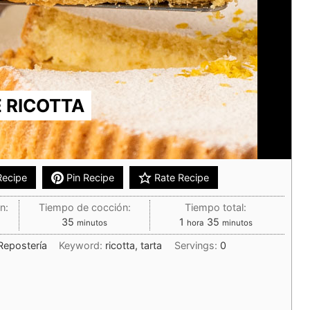
E RICOTTA
Recipe
Pin Recipe
Rate Recipe
n:
Tiempo de cocción:
Tiempo total:
35
1
35
minutos
hora
minutos
Repostería
Keyword:
ricotta, tarta
Servings:
0