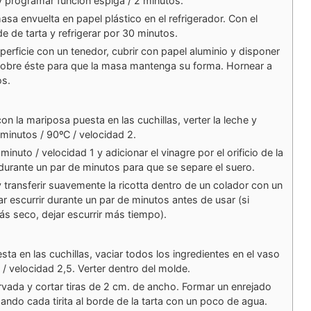
 programar función espiga / 2 minutos.
asa envuelta en papel plástico en el refrigerador. Con el
de de tarta y refrigerar por 30 minutos.
superficie con un tenedor, cubrir con papel aluminio y disponer
sobre éste para que la masa mantenga su forma. Hornear a
os.
con la mariposa puesta en las cuchillas, verter la leche y
 minutos / 90ºC / velocidad 2.
inuto / velocidad 1 y adicionar el vinagre por el orificio de la
 durante un par de minutos para que se separe el suero.
y transferir suavemente la ricotta dentro de un colador con un
r escurrir durante un par de minutos antes de usar (si
ás seco, dejar escurrir más tiempo).
ta en las cuchillas, vaciar todos los ingredientes en el vaso
/ velocidad 2,5. Verter dentro del molde.
rvada y cortar tiras de 2 cm. de ancho. Formar un enrejado
gando cada tirita al borde de la tarta con un poco de agua.