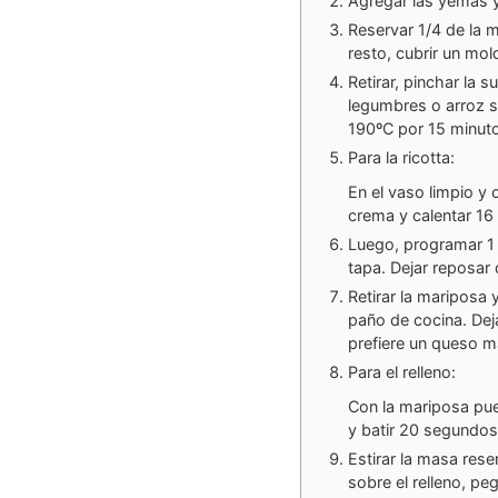
Agregar las yemas y
Reservar 1/4 de la m
resto, cubrir un mol
Retirar, pinchar la 
legumbres o arroz 
190ºC por 15 minut
Para la ricotta:
En el vaso limpio y 
crema y calentar 16
Luego, programar 1 m
tapa. Dejar reposar
Retirar la mariposa 
paño de cocina. Deja
prefiere un queso m
Para el relleno:
Con la mariposa pues
y batir 20 segundos 
Estirar la masa rese
sobre el relleno, pe