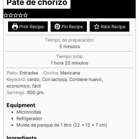
Pate de chorizo
Print Recipe
Pin Recipe
Rate Recipe
Tiempo de preparación:
5
minutos
Tiempo total:
1
hora
20
minutos
Plato:
Entradas
Cocina:
Mexicana
Keyword:
cerdo, Con lactosa, Contiene huevo,
economico, fácil
Servings:
900
grs.
Equipment
Microondas
Refrigerador
Molde de panque de 1 litro (22 x 12 x 7 cm)
Ingredients