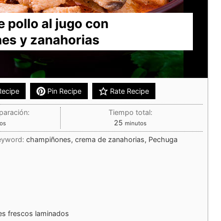
 pollo al jugo con
es y zanahorias
Recipe
Pin Recipe
Rate Recipe
paración:
Tiempo total:
25
os
minutos
eyword:
champiñones, crema de zanahorias, Pechuga
s frescos laminados