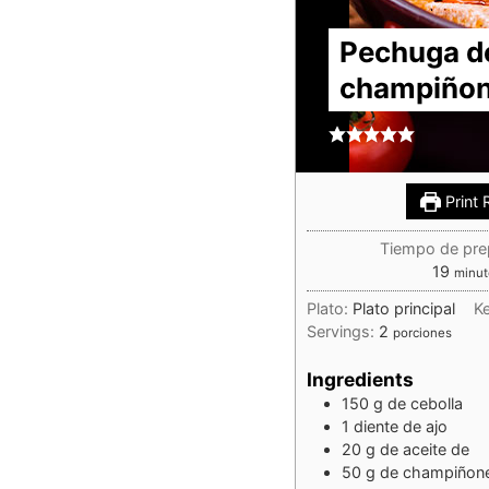
Pechuga de
champiñon
Print 
Tiempo de pre
19
minut
Plato:
Plato principal
K
Servings:
2
porciones
Ingredients
150
g
de cebolla
1
diente de ajo
20
g
de aceite de
50
g
de champiñone