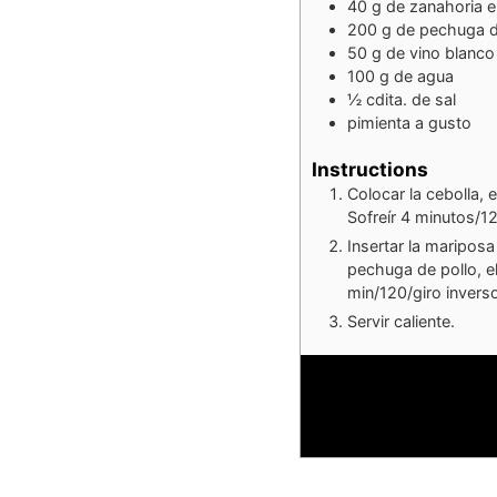
40
g
de zanahoria e
200
g
de pechuga de
50
g
de vino blanco
100
g
de agua
½
cdita.
de sal
pimienta a gusto
Instructions
Colocar la cebolla, 
Sofreír 4 minutos/1
Insertar la mariposa
pechuga de pollo, el
min/120/giro invers
Servir caliente.