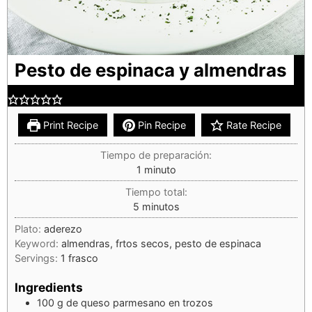
Pesto de espinaca y almendras
Print Recipe
Pin Recipe
Rate Recipe
Tiempo de preparación:
1
minuto
Tiempo total:
5
minutos
Plato:
aderezo
Keyword:
almendras, frtos secos, pesto de espinaca
Servings:
1
frasco
Ingredients
100
g
de queso parmesano en trozos