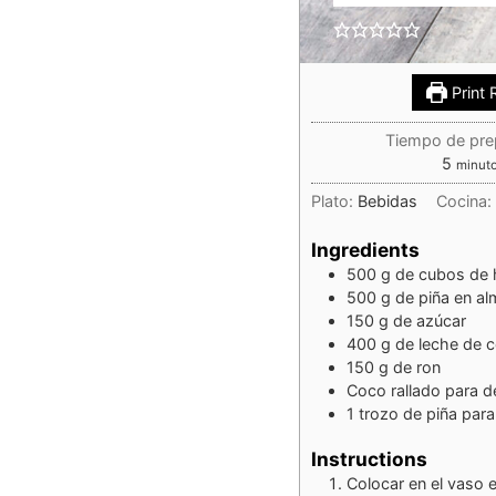
Print 
Tiempo de pre
5
minut
Plato:
Bebidas
Cocina
Ingredients
500
g
de cubos de 
500
g
de piña en al
150
g
de azúcar
400
g
de leche de 
150
g
de ron
Coco rallado para d
1
trozo
de piña para
Instructions
Colocar en el vaso el