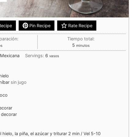
Recipe
Pin Recipe
Rate Recipe
paración:
Tiempo total:
5
os
minutos
:
Mexicana
Servings:
6
vasos
hielo
míbar
sin jugo
coco
ecorar
 decorar
 hielo, la piña, el azúcar y triturar 2 min / Vel 5-10