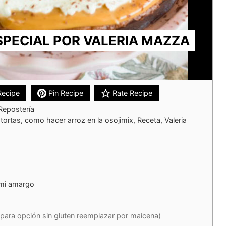
SPECIAL POR VALERIA MAZZA
Recipe
Pin Recipe
Rate Recipe
Repostería
tortas, como hacer arroz en la osojimix, Receta, Valeria
mi amargo
(para opción sin gluten reemplazar por maicena)