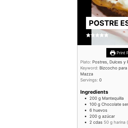
POSTRE E
Print 
Plato:
Postres, Dulces y 
Keyword:
Bizcocho para 
Mazza
Servings:
0
Ingredients
200
g
Mantequilla
100
g
Chocolate se
6
huevos
200
g
azúcar
2
cdas
50 g harina 