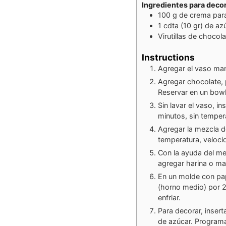
Ingredientes para deco
100
g
de crema para
1
cdta
(10 gr) de az
Virutillas de chocol
Instructions
Agregar el vaso man
Agregar chocolate, 
Reservar en un bowl
Sin lavar el vaso, i
minutos, sin temper
Agregar la mezcla d
temperatura, veloci
Con la ayuda del me
agregar harina o ma
En un molde con pap
(horno medio) por 2
enfriar.
Para decorar, insert
de azúcar. Programa