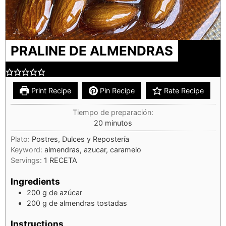
PRALINE DE ALMENDRAS
Print Recipe
Pin Recipe
Rate Recipe
Tiempo de preparación:
20
minutos
Plato:
Postres, Dulces y Repostería
Keyword:
almendras, azucar, caramelo
Servings:
1
RECETA
Ingredients
200
g
de azúcar
200
g
de almendras tostadas
Instructions