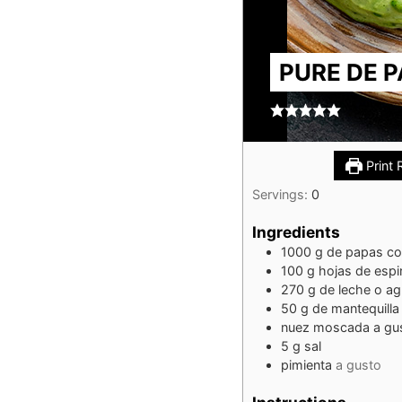
PURE DE 
Print 
Servings:
0
Ingredients
1000
g
de papas co
100
g
hojas de espi
270
g
de leche o a
50
g
de mantequilla
nuez moscada a gu
5
g
sal
pimienta
a gusto