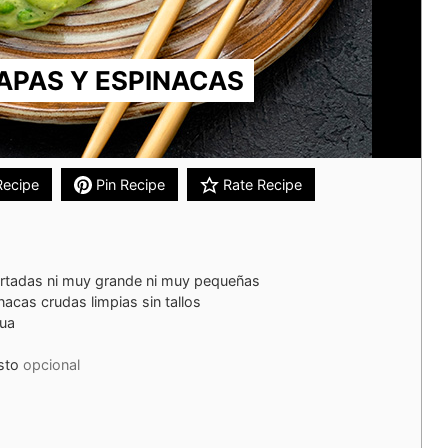
PAPAS Y ESPINACAS
Recipe
Pin Recipe
Rate Recipe
rtadas ni muy grande ni muy pequeñas
nacas crudas limpias sin tallos
gua
sto
opcional