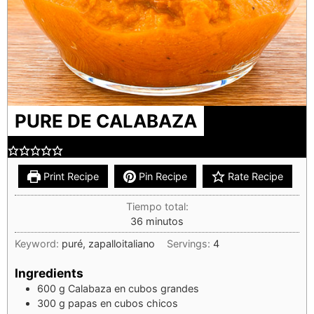
PURE DE CALABAZA
Print Recipe
Pin Recipe
Rate Recipe
Tiempo total:
36
minutos
Keyword:
puré, zapalloitaliano
Servings:
4
Ingredients
600
g
Calabaza en cubos grandes
300
g
papas en cubos chicos