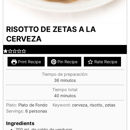
RISOTTO DE ZETAS A LA
CERVEZA
Print Recipe
Pin Recipe
Rate Recipe
Tiempo de preparación:
36
minutos
Tiempo total:
40
minutos
Plato:
Plato de Fondo
Keyword:
cerveza, risotto, zetas
Servings:
6
personas
Ingredients
700
mL
de caldo de verduras