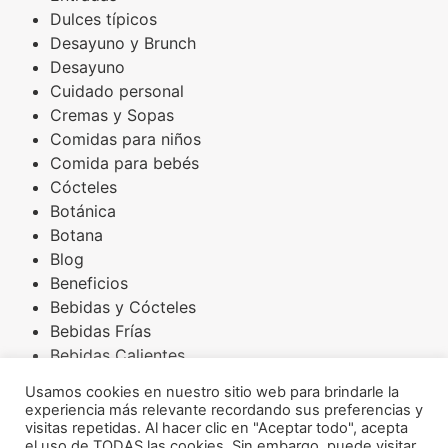
Dulces típicos
Desayuno y Brunch
Desayuno
Cuidado personal
Cremas y Sopas
Comidas para niños
Comida para bebés
Cócteles
Botánica
Botana
Blog
Beneficios
Bebidas y Cócteles
Bebidas Frías
Bebidas Calientes
Básicos
Usamos cookies en nuestro sitio web para brindarle la
Arroces
experiencia más relevante recordando sus preferencias y
Amaranto
visitas repetidas. Al hacer clic en "Aceptar todo", acepta
el uso de TODAS las cookies. Sin embargo, puede visitar