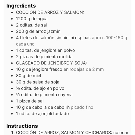
Ingredients
COCCIÓN DE ARROZ Y SALMÓN:
1200
g
de agua
2
cditas.
de sal
200
g
de arroz jazmín
4
filetes de salmón sin piel ni espinas
aprox. 100-150 g
cada uno
1
cditas.
de jengibre en polvo
2
pizcas
de pimienta molida
GLASEADO DE JENGIBRE Y SOJA:
10
g
de jengibre fresco
en rodajas de 2 mm
80
g
de miel
30
g
de salsa de soja
½
cdita.
de ajo en polvo
½
cdita.
de pimienta cayena
1
pizca
de sal
10
g
de cebolla de cebollín
picado fino
1
cdita.
de ajonjolí tostado
Instructions
COCCIÓN DE ARROZ, SALMÓN Y CHICHAROS: colocar