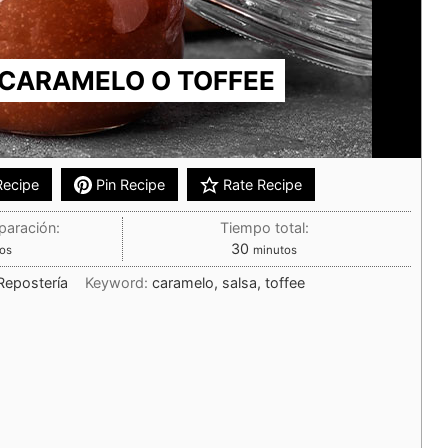
 CARAMELO O TOFFEE
Recipe
Pin Recipe
Rate Recipe
paración:
Tiempo total:
30
os
minutos
Repostería
Keyword:
caramelo, salsa, toffee