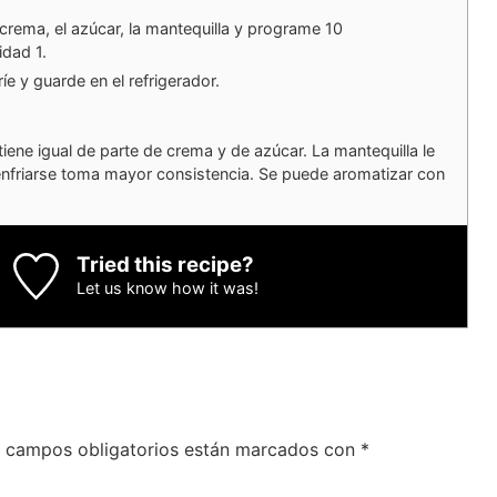
crema, el azúcar, la mantequilla y programe 10
dad 1.
íe y guarde en el refrigerador.
iene igual de parte de crema y de azúcar. La mantequilla le
l enfriarse toma mayor consistencia. Se puede aromatizar con
Tried this recipe?
Let us know
how it was!
 campos obligatorios están marcados con
*