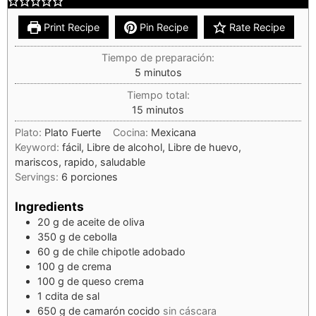
Print Recipe
Pin Recipe
Rate Recipe
Tiempo de preparación:
5
minutos
Tiempo total:
15
minutos
Plato:
Plato Fuerte
Cocina:
Mexicana
Keyword:
fácil, Libre de alcohol, Libre de huevo,
mariscos, rapido, saludable
Servings:
6
porciones
Ingredients
20
g
de aceite de oliva
350
g
de cebolla
60
g
de chile chipotle adobado
100
g
de crema
100
g
de queso crema
1
cdita
de sal
650
g
de camarón cocido
sin cáscara