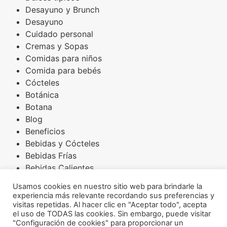
Desayuno y Brunch
Desayuno
Cuidado personal
Cremas y Sopas
Comidas para niños
Comida para bebés
Cócteles
Botánica
Botana
Blog
Beneficios
Bebidas y Cócteles
Bebidas Frías
Bebidas Calientes
Básicos
Usamos cookies en nuestro sitio web para brindarle la
Arroces
experiencia más relevante recordando sus preferencias y
Amaranto
visitas repetidas. Al hacer clic en "Aceptar todo", acepta
el uso de TODAS las cookies. Sin embargo, puede visitar
Aderezos
"Configuración de cookies" para proporcionar un