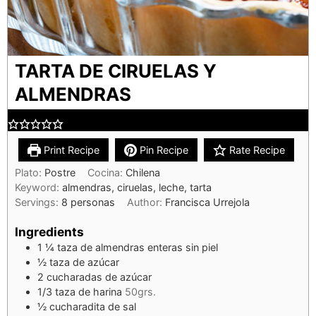
TARTA DE CIRUELAS Y
ALMENDRAS
Print Recipe
Pin Recipe
Rate Recipe
Plato:
Postre
Cocina:
Chilena
Keyword:
almendras, ciruelas, leche, tarta
Servings:
8
personas
Author:
Francisca Urrejola
Ingredients
1 ¼
taza de almendras enteras sin piel
½
taza de azúcar
2
cucharadas de azúcar
1/3
taza de harina
50grs.
½
cucharadita de sal