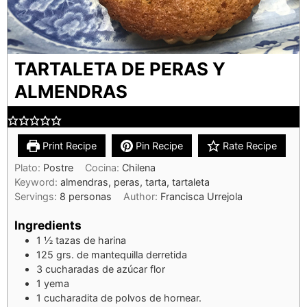
TARTALETA DE PERAS Y
ALMENDRAS
Print Recipe
Pin Recipe
Rate Recipe
Plato:
Postre
Cocina:
Chilena
Keyword:
almendras, peras, tarta, tartaleta
Servings:
8
personas
Author:
Francisca Urrejola
Ingredients
1 ½
tazas de harina
125
grs. de mantequilla derretida
3
cucharadas de azúcar flor
1
yema
1
cucharadita de polvos de hornear.