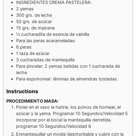
INGREDIENTES CREMA PASTELERA:
2
yemas
300
grs. de leche
50
grs. de azúcar
15
grs. de maicena
½
cucharadita de esencia de vainilla
Para las peras acarameladas:
6
peras
1
taza de azúcar
3
cucharadas de mantequilla
Para pincelar: 2 yemas batidas con 1 cucharada de
leche
Para espolvorear: láminas de almendras tostadas.
Instructions
PROCEDIMIENTO MASA:
Poner en el vaso la harina, los polvos de hornear, el
azúcar y la yema. Programar 10 Segundos/Velocidad 5
incorporar por el bocal la mantequilla derretida.
programar 10 Segundos/Velocidad 6
Enmantequillar un molde desmontable y cubrir con la