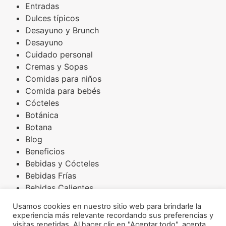
Entradas
Dulces típicos
Desayuno y Brunch
Desayuno
Cuidado personal
Cremas y Sopas
Comidas para niños
Comida para bebés
Cócteles
Botánica
Botana
Blog
Beneficios
Bebidas y Cócteles
Bebidas Frías
Bebidas Calientes
Básicos
Usamos cookies en nuestro sitio web para brindarle la
Arroces
experiencia más relevante recordando sus preferencias y
Amaranto
visitas repetidas. Al hacer clic en "Aceptar todo", acepta