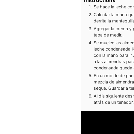
Instructions
Se hace la leche con
Calentar la mantequ
derrita la mantequill
Agregar la crema y
tapa de medir..
Se muelen las almen
leche condensada Ke
con la mano para ir
a las almendras par
condensada queda e
En un molde de pan d
mezcla de almendras
seque. Guardar a te
Al día siguiente de
atrás de un tenedor.