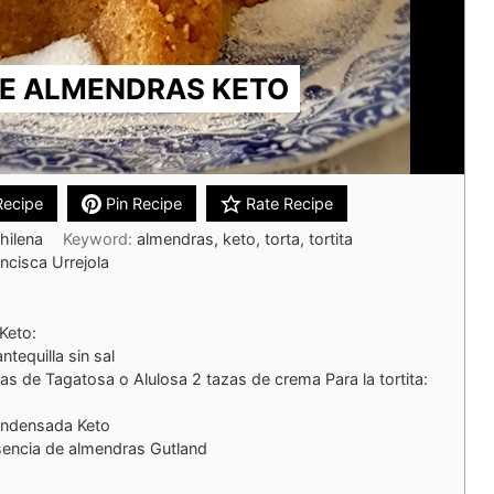
DE ALMENDRAS KETO
Recipe
Pin Recipe
Rate Recipe
hilena
Keyword:
almendras, keto, torta, tortita
ncisca Urrejola
Keto:
tequilla sin sal
s de Tagatosa o Alulosa 2 tazas de crema Para la tortita:
ondensada Keto
sencia de almendras Gutland