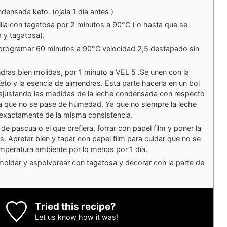
densada keto. (ojala 1 día antes )
illa con tagatosa por 2 minutos a 90°C ( o hasta que se
a y tagatosa).
 programar 60 minutos a 90°C velocidad 2,5 destapado sin
dras bien molidas, por 1 minuto a VEL 5 .Se unen con la
to y la esencia de almendras. Esta parte hacerla en un bol
 ajustando las medidas de la leche condensada con respecto
a que no se pase de humedad. Ya que no siempre la leche
xactamente de la misma consistencia.
e pascua o el que prefiera, forrar con papel film y poner la
. Apretar bien y tapar con papel film para cuidar que no se
mperatura ambiente por lo menos por 1 día.
smoldar y espolvorear con tagatosa y decorar con la parte de
Tried this recipe?
Let us know
how it was!