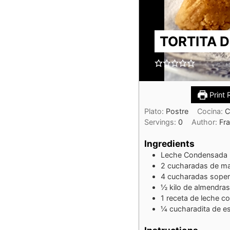
TORTITA 
Print 
Plato:
Postre
Cocina:
C
Servings:
0
Author:
Fra
Ingredients
Leche Condensada 
2
cucharadas de man
4
cucharadas sopera
½
kilo de almendras
1
receta de leche c
¼
cucharadita de e