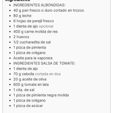
INGREDIENTES ALBONDIGAS:
40
g
pan fresco o duro cortado en trozos
80
g
leche
6
hojas de perejil fresco
1
diente de ajo
opcional
400
g
carne molida de res
2
huevos
1/2
cucharadita de sal
1
pizca de pimienta
1
pizca de orégano
Aceite para la vaporera
INGREDIENTES SALSA DE TOMATE:
1
diente de ajo
70
g
cebolla
cortada en dos
20
g
aceite de oliva
600
g
tomate en lata
1
cita.
de sal
1
pizca
de pimienta negra molida
1
pizca
de orégano
1
pizca
de azúcar