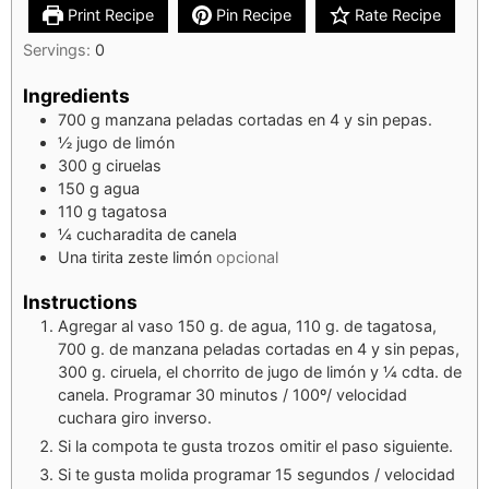
Print Recipe
Pin Recipe
Rate Recipe
Servings:
0
Ingredients
700
g
manzana peladas cortadas en 4 y sin pepas.
½
jugo de limón
300
g
ciruelas
150
g
agua
110
g
tagatosa
¼
cucharadita de canela
Una tirita zeste limón
opcional
Instructions
Agregar al vaso 150 g. de agua, 110 g. de tagatosa,
700 g. de manzana peladas cortadas en 4 y sin pepas,
300 g. ciruela, el chorrito de jugo de limón y ¼ cdta. de
canela. Programar 30 minutos / 100º/ velocidad
cuchara giro inverso.
Si la compota te gusta trozos omitir el paso siguiente.
Si te gusta molida programar 15 segundos / velocidad