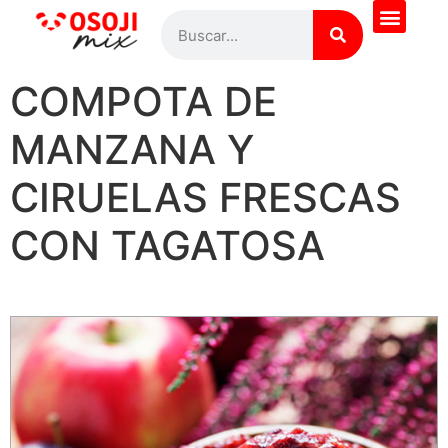
¿Quieres saber más?
Todas las recetas
Pregúntale al Chef
COMPOTA DE
MANZANA Y
CIRUELAS FRESCAS
CON TAGATOSA