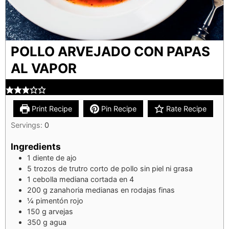
POLLO ARVEJADO CON PAPAS
AL VAPOR
Print Recipe
Pin Recipe
Rate Recipe
Servings:
0
Ingredients
1
diente de ajo
5
trozos de trutro corto de pollo sin piel ni grasa
1
cebolla mediana cortada en 4
200
g
zanahoria medianas en rodajas finas
¼
pimentón rojo
150
g
arvejas
350
g
agua