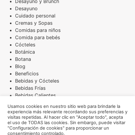
Desayuno y Brunch
Desayuno
Cuidado personal
Cremas y Sopas
Comidas para niños
Comida para bebés
Cócteles
Botánica
Botana
Blog
Beneficios
Bebidas y Cócteles
Bebidas Frías
Bebidas Calientes
Básicos
Usamos cookies en nuestro sitio web para brindarle la
Arroces
experiencia más relevante recordando sus preferencias y
Amaranto
visitas repetidas. Al hacer clic en "Aceptar todo", acepta
el uso de TODAS las cookies. Sin embargo, puede visitar
Aderezos
"Configuración de cookies" para proporcionar un
Acompañamientos
consentimiento controlado.