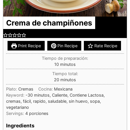
Crema de champiñones
Print Recipe
Pin Recipe
Rate Recipe
Tiempo de preparación:
10
minutos
Tiempo total:
20
minutos
Plato:
Cremas
Cocina:
Mexicana
Keyword:
-30 minutos, Caliente, Contiene Lactosa,
cremas, fácil, rapido, saludable, sin huevo, sopa,
vegetariano
Servings:
4
porciones
Ingredients