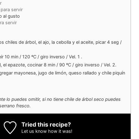
r
para servir
o al gusto
ra servir
s chiles de árbol, el ajo, la cebolla y el aceite, picar 4 seg /
ír 10 min / 120 ºC / giro inverso / Vel. 1 .
l, el epazote, cocinar 8 min / 90 ºC / giro inverso / Vel. 2.
gregar mayonesa, jugo de limón, queso rallado y chile piquín
e lo puedes omitir, si no tiene chile de árbol seco puedes
serrano fresco.
Tried this recipe?
Let us know
how it was!