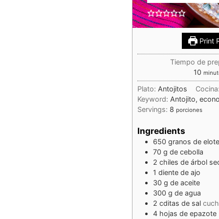
Print 
Tiempo de pre
10
minut
Plato:
Antojitos
Cocina
Keyword:
Antojito, econo
Servings:
8
porciones
Ingredients
650
granos
de elot
70
g
de cebolla
2
chiles de árbol se
1
diente de ajo
30
g
de aceite
300
g
de agua
2
cditas
de sal
cuch
4
hojas de epazote