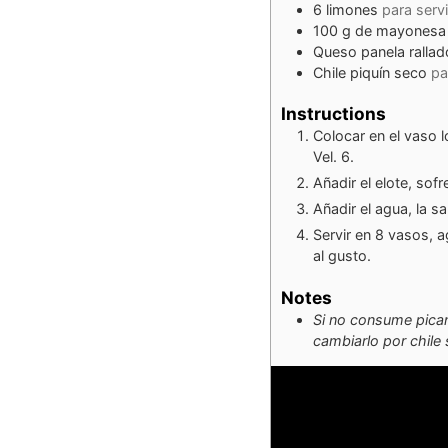
6
limones
para servi
100
g
de mayonesa
Queso panela rallad
Chile piquín seco
pa
Instructions
Colocar en el vaso lo
Vel. 6.
Añadir el elote, sofre
Añadir el agua, la sa
Servir en 8 vasos, a
al gusto.
Notes
Si no consume picant
cambiarlo por chile 