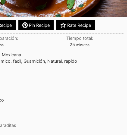
Recipe
Pin Recipe
Rate Recipe
paración:
Tiempo total:
25
os
minutos
:
Mexicana
mico, fácil, Guarnición, Natural, rapido
e
co
araditas