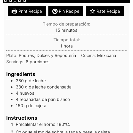
Print Recipe
Pin Recipe
Rate Recipe
Tiempo de preparación:
15
minutos
Tiempo total:
1
hora
Plato:
Postres, Dulces y Repostería
Cocina:
Mexicana
Servings:
8
porciones
Ingredients
380
g
de leche
380
g
de leche condensada
4
huevos
4
rebanadas de pan blanco
150
g
de cajeta
Instructions
Precalentar el horno 180ºC.
Coloque el molde sobre la tapa y pese la cajeta.