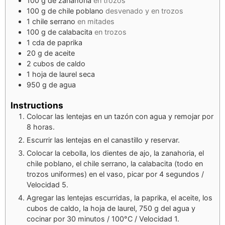
100
g
de zanahoria
en trozos
100
g
de chile poblano
desvenado y en trozos
1
chile serrano
en mitades
100
g
de calabacita
en trozos
1
cda
de paprika
20
g
de aceite
2
cubos de caldo
1
hoja de laurel seca
950
g
de agua
Instructions
Colocar las lentejas en un tazón con agua y remojar por
8 horas.
Escurrir las lentejas en el canastillo y reservar.
Colocar la cebolla, los dientes de ajo, la zanahoria, el
chile poblano, el chile serrano, la calabacita (todo en
trozos uniformes) en el vaso, picar por 4 segundos /
Velocidad 5.
Agregar las lentejas escurridas, la paprika, el aceite, los
cubos de caldo, la hoja de laurel, 750 g del agua y
cocinar por 30 minutos / 100°C / Velocidad 1.