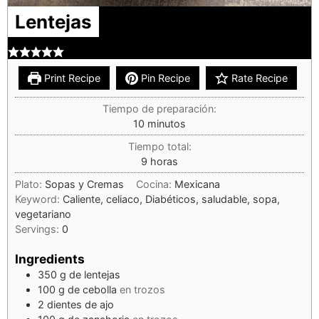
Lentejas
Print Recipe
Pin Recipe
Rate Recipe
Tiempo de preparación:
10
minutos
Tiempo total:
9
horas
Plato:
Sopas y Cremas
Cocina:
Mexicana
Keyword:
Caliente, celiaco, Diabéticos, saludable, sopa,
vegetariano
Servings:
0
Ingredients
350
g
de lentejas
100
g
de cebolla
en trozos
2
dientes
de ajo