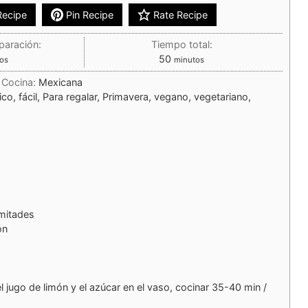
Recipe
Pin Recipe
Rate Recipe
paración:
Tiempo total:
50
os
minutos
Cocina:
Mexicana
o, fácil, Para regalar, Primavera, vegano, vegetariano,
 mitades
ón
el jugo de limón y el azúcar en el vaso, cocinar 35-40 min /