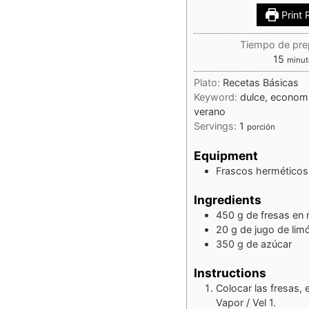
Print 
Tiempo de pre
15
minut
Plato:
Recetas Básicas
Keyword:
dulce, economic
verano
Servings:
1
porción
Equipment
Frascos herméticos
Ingredients
450
g
de fresas en
20
g
de jugo de lim
350
g
de azúcar
Instructions
Colocar las fresas, 
Vapor / Vel 1.