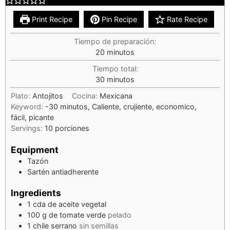
Print Recipe
Pin Recipe
Rate Recipe
Tiempo de preparación:
20
minutos
Tiempo total:
30
minutos
Plato:
Antojitos
Cocina:
Mexicana
Keyword:
-30 minutos, Caliente, crujiente, economico,
fácil, picante
Servings:
10
porciones
Equipment
Tazón
Sartén antiadherente
Ingredients
1
cda
de aceite vegetal
100
g
de tomate verde
pelado
1
chile serrano
sin semillas